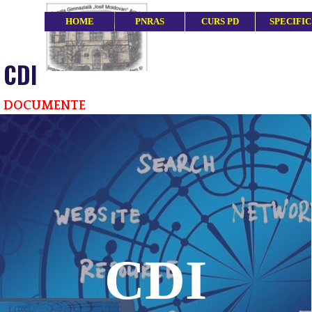
Du-te la conținut
HOME
PNRAS
CURS PD
SPECIFIC
CDI
DOCUMENTE
CDI